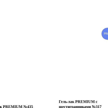
PR
Гель-лак PREMIUM с
ак PREMIUM №435
шестигранниками №317