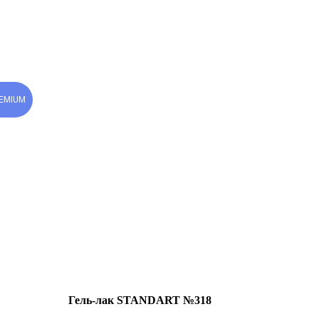
EMIUM
Гель-лак STANDART №318