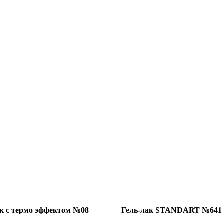
ак с термо эффектом №08
Гель-лак STANDART №641