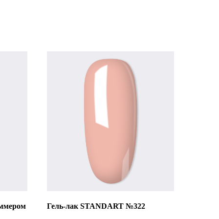
ммером
Гель-лак STANDART №322