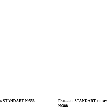
ак STANDART №558
Гель-лак STANDART с ши
№388