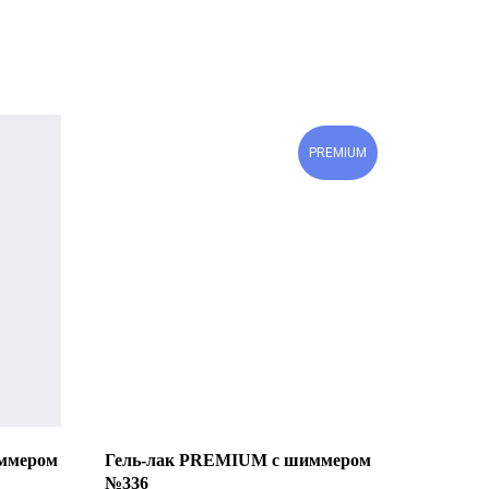
PREMIUM
ммером
Гель-лак PREMIUM с шиммером
№336