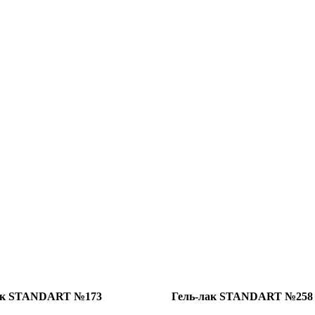
ак STANDART №173
Гель-лак STANDART №258