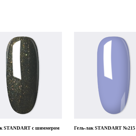
ак STANDART с шиммером
Гель-лак STANDART №215