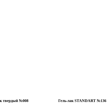
ак твердый №008
Гель-лак STANDART №136