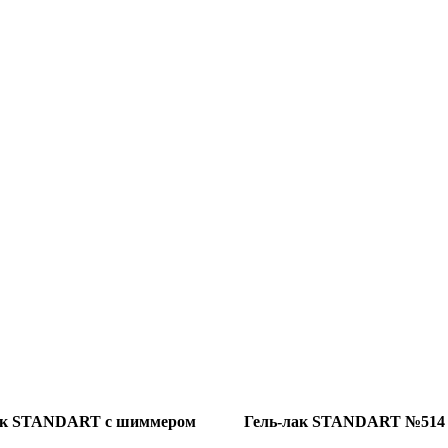
ак STANDART с шиммером
Гель-лак STANDART №514