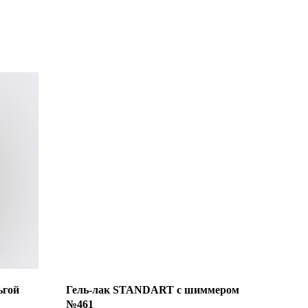
ьгой
Гель-лак STANDART с шиммером
№461