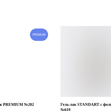
PREMIUM
ак PREMIUM №202
Гель-лак STANDART с фол
№619