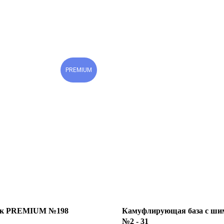
PREMIUM
ак PREMIUM №198
Камуфлирующая база с ши
№2 - 31